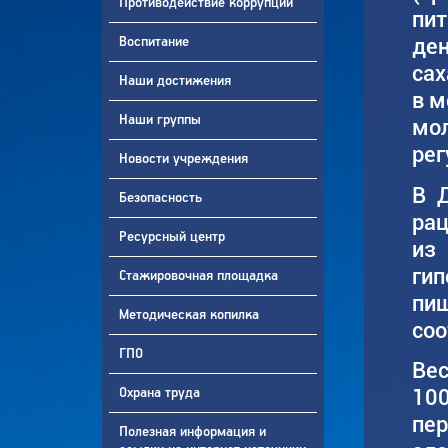
Противодействие коррупции
пит
Воспитание
ден
сах
Наши достижения
в м
Наши группы
мо
рег
Новости учреждения
В 
Безопасность
рац
Ресурсный центр
из
гип
Стажировочная площадка
пи
Методическая копилка
соо
ГПО
Вес
Охрана труда
10
пер
Полезная информация и