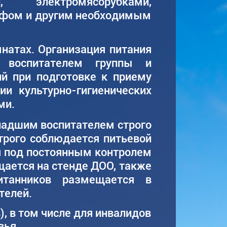
и, электромясорубками,
афом и другим необходимым
натах. Организация питания
я воспитателем группы и
ий при подготовке к приему
и культурно-гигиенических
ми.
ладшим воспитателем строго
трого соблюдается питьевой
я под постоянным контролем
ается на стенде ДОО, также
итанников размещается в
телей.
, в том числе для инвалидов
вья