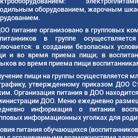
ектрооборудованием: электроплитам
лодильным оборудованием, жарочным шк
рудованием.
ОО питание организовано в групповых ком
спитанников в группе осуществляетс
лючается: в создании безопасных услов
и и во время приема пищи; в воспитани
ыков во время приема пищи воспитанника
учение пищи на группы осуществляется м
графику, утвержденному приказом ДОО С
им. Организация питания в ДОО находитс
инистрации ДОО. Меню ежедневно размещ
едневно информация о питании восп
пповых информационных уголках для роди
овия питания обучающихся (воспитанников)
иц с ограниченными возможностями здоро