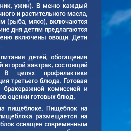
лдник, ужин). В меню каждый
ного и растительного масла,
ом (рыба, мясо), включаются
вине дня детям предлагаются
меню включены овощи. Дети
.
питания детей, обогащения
 второй завтрак, состоящий
 В целях профилактики
ия третьего блюда. Готовая
ы бракеражной комиссией и
ов оценки готовых блюд.
на пищеблоке. Пищеблок на
пищеблока размещается на
еблок оснащен современным