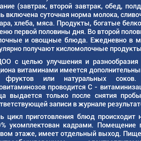
ание (завтрак, второй завтрак, обед, по
ь включена суточная норма молока, сливоч
ара, хлеба, мяса. Продукты, богатые белк
еню первой половины дня. Во второй поло
лочные и овощные блюда. Ежедневно в 
улярно получают кисломолочные продукты
ДОО с целью улучшения и разнообразия 
иона витаминами имеется дополнительный
 фруктов или натуральных соков.
овитаминозов проводится С - витаминизац
ща выдается только после снятия проб
тветствующей записи в журнале результат
ь цикл приготовления блюд происходит 
0% укомплектован кадрами. Помещение 
вом этаже, имеет отдельный выход. Пищ