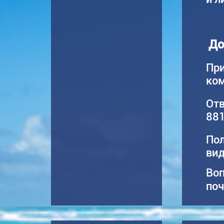
До
При
ком
Отв
881
По
вид
Воп
поч