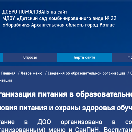
ДОБРО ПОЖАЛОВАТЬ на сайт
МДОУ «Детский сад комбинированного вида № 22
«Кораблик» Архангельская область город Котлас
Опросы
Карта сайта
Фо
Главная
Левое меню
Сведения об образовательной организации
изации
ганизация питания в образовательн
ловия питания и охраны здоровья об
тание в ДОО организовано в соо
ганизованным) меню и СанПиН. Воспитан