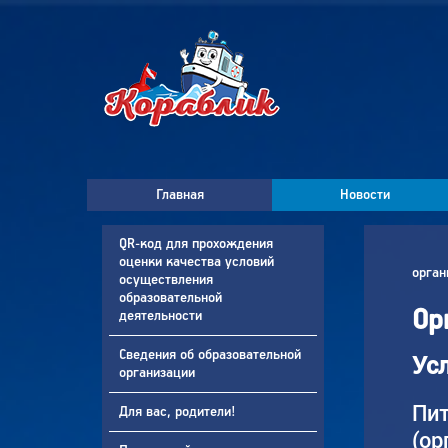
Главная
Новости
QR-код для прохождения
оценки качества условий
орган
осуществления
образовательной
Ор
деятельности
Сведения об образовательной
Ус
организации
Пи
Для вас, родители!
(ор