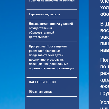
эл
ссылки на интернет источники
хо
обо
Странички педагогов
В Д
Независимая оценка условий
осуществления
во
образовательной
зак
деятельности
пищ
Программа Просвещения
нав
родителей (законных
представителей) детей
Пол
дошкольного возраста,
посещающих дошкольные
по 
образовательные организации
реж
адм
НАСТАВНИЧЕСТВО
еж
гру
Обратная связь
Усл
и л